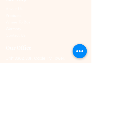
自動過熱和過電流保護，全晚
重量：1.2公斤
安全
尺寸：150 x 80厘米
About Us
全年使用的床墊保護套
Products
1年保固
Where To Buy
Warranty
Contact Us
Our Office
Unit 3302, 33F, Cable TV Tower,
9 Hoi Shing Road, Tsuen Wan,
New Territories, Hong Kong
Phone:
+852 2514 4700
Fax:
+852 2810 6339
Email:
info@wokeehong.com.hk
Customer Service
Maintenance Hotline: