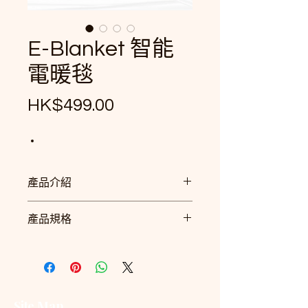
E-Blanket 智能
電暖毯
Price
HK$499.00
產品介紹
5 檔溫度設定, 為您提供個人舒
產品規格
適和溫暖
配備 1-10 小時定時器和自動關
產品編號：WK-EB-MJ201-WH
機功能
額定電壓：220 - 240V~
個別溫度控制
額定頻率：50 - 60Hz
可放入洗衣機沖洗
額定功率：60W
Site Map