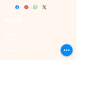
菌滋生
冷暖双效：同时提供制冷及供
WH
送风模式：
柔和循环空气，提升舒
暖功能，全年适用
电源：220-240V ~50Hz
适度
除湿功能：保持室内干爽舒适
重量：28.2 公斤
网站地图
空气净化：
分解有害物质，送出更
智能 Wi-Fi 遥控：透过 Smart
机身尺寸（毫米）：阔 441 ×
洁净的风流
Life 应用程式随时随地操控
深 327 × 高 700
关于 Bodysonic 先力
强劲送风：风距可达 6 米
我们的产品
先进 IMC 水触媒技术
超广角送风：120° 超宽送风范
购买地点
E-Air Con(s) 移动空调内部采用
围，覆盖更全面
保用
IMC 水触媒涂层。此技术由日本顶
抗病毒滤网：加倍保护，空气
联系我们
尖研究所研发，并已获得全球专
更洁净
总公司
利。它能分解空气中的有害挥发性
LED 显示屏：操作简单清晰
有机化合物（VOCs），同时提供
免安装设计：即插即用，排风
新界荃湾海盛路9号
持久而连续的抗菌及抗病毒效能，
管可选配
有线电视大楼33楼3302室
为您送出更洁净、更健康的风流。
电话：+852
2514 4700
传真：+852
2810 6339
多功能气候控制
邮箱：
info@wokeehong.com.hk
冷暖双效：
全年舒适无忧
除湿功能：
保持室内清爽干燥
客户服务