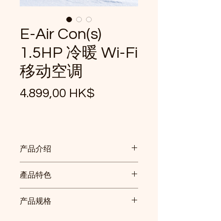
E-Air Con(s)
1.5HP 冷暖 Wi-Fi
移动空调
價
4.899,00 HK$
格
产品介绍
四合一功能：冷暖空调、除湿、送
產品特色
风、空气净化
冷暖空调：
一年四季皆适用，夏天
空气净化功能：机身内部采用
产品规格
清凉、冬天温暖
IMC 水触媒涂层，具备持久抗
除湿功能：
保持室内干爽，减少霉
菌及抗病毒效能
产品型号：WK-AC-CPDH12-