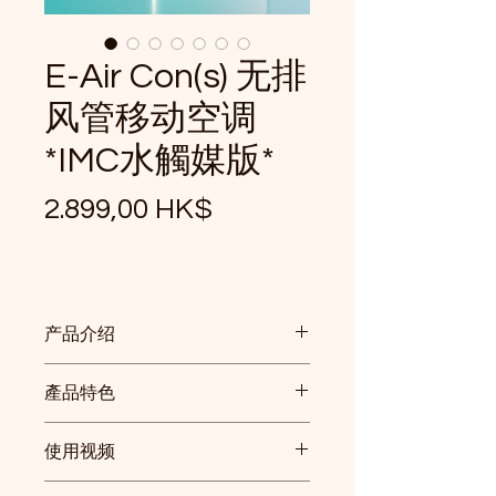
E-Air Con(s) 无排
风管移动空调
*IMC水觸媒版*
價
2.899,00 HK$
格
产品介绍
全新 IMC 水触媒版
產品特色
空气净化 IMC 涂层：
移动空调的机
身及运作机制均采用 IMC Water
全新 IMC 水触媒空气净化涂
使用视频
Catalyst 涂层，能够分解挥发性
层
：移动空调采用全新 IMC 水
有机化合物（VOCs）、细菌、病
触媒涂层，具备持久抗菌及抗
Bodysonic E-Air Con(s) 使用方法