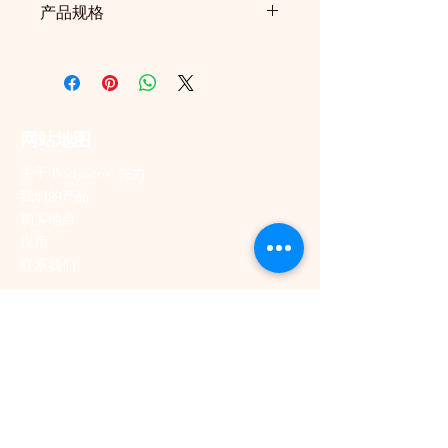
毒及异味等，令送出的风流更洁
产品规格
病毒效能，能分解挥发性有机
视频，
请点击此处
净。
化合物（VOCs）、细菌、病毒
产品型号：WK-AC-PCX5R-
及异味，送出更洁净的风流。
IMC-WB
关于 IMC 水触媒版
免排风管设计：
无需排风管，
电源：220-240V~ 50Hz
已获得两项欧盟 EN14476-2019 /
无热风排出，只需插电即可直
制冷功率（干球/湿球
SDG 认证，符合测试标准，能有
网站地图
接使用。
35/24°C）：230W
效灭活新冠病毒 SARS-CoV-2 及
五合一功能：制冷、除湿、加
额定输入功率：300W
关于 Bodysonic 先力
Omicron 变异株。
湿、送风、空气净化。
我们的产品
制冷能力：500W
超强制冷：
冷风温度可下降 10-
购买地点
除湿量：每日 15 公升
空调新定义
14℃
保用
制冷剂：R290，70 克
这款创新的移动空调能够将压缩机
超静音：
运行噪音仅 40-
联系我们
尺寸（毫米）：阔 215 × 深 343
产生的废热转化为可循环再用的能
46dB(A)
× 高 590
源。在低温情况下，它会将能源传
总公司
超省电：
耗电量仅 200W
输至供水系统，大大减轻压缩机及
3 公升水箱可持续运行 8-16 小
新界荃湾海盛路9号
整部机器的负荷。结果就是带来清
时制冷。
有线电视大楼33楼3302室
凉的冷风、低噪音运行，以及低耗
风速选择：三段风速
（制冷模
电量。
电话：+852
2514 4700
式），风量达 110m³/h。
传真：+852
2810 6339
定时功能
：0-24 小时自由设
邮箱：
info@wokeehong.com.hk